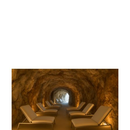
坑道内でのラドン浴は保険適用となっており、併
設クリニックで医師の診療後、ラドン浴治療が受け
られます。ドイツ・オーストリアではラドン浴は自然
療法・坑道療法として確立されています。坑道内
のラドン濃度は44,000Bq（ベクレル）を誇り、天然
のラドン浴施設としては世界最高濃度となりま
す。