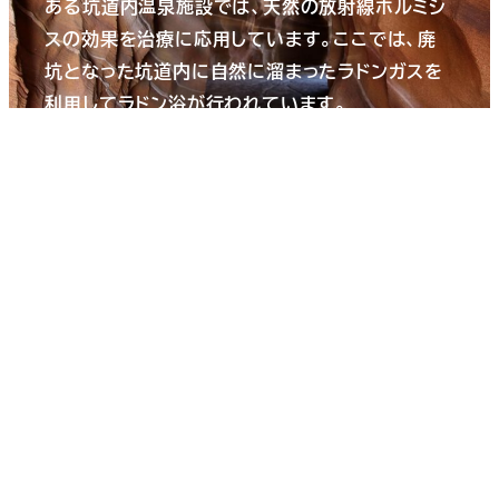
ある坑道内温泉施設では、天然の放射線ホルミシ
スの効果を治療に応用しています。ここでは、廃
坑となった坑道内に自然に溜まったラドンガスを
利用してラドン浴が行われています。
第2次世界大戦中、捕虜による金探鉱が行われる
中で、厳しい労働下にもかかわらず、誰もが元気
で、持病が治るなどの報告があったことから、廃
坑後に坑内の調査が行われました。その結果、坑
道内の高いラドン濃度が確認されたのです。1952
年より坑道を利用したラドン浴療法が始められ、
現在ではラドン浴を目的として世界各国から多く
の人が訪れています。
◆ハイルシュトレンの濃度を超えるラド
ン濃度