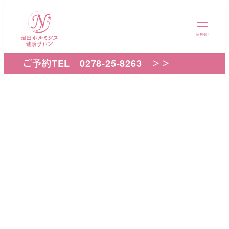
メ
イ
MENU
ン
コ
ご予約TEL 0278-25-8263 ＞＞
ン
テ
ン
ツ
へ
医師・研究者
移
動